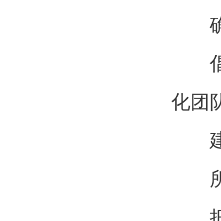
确立
倡导
化团
建设
所发
把等