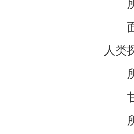
所
面向
人类
所
甘于
所