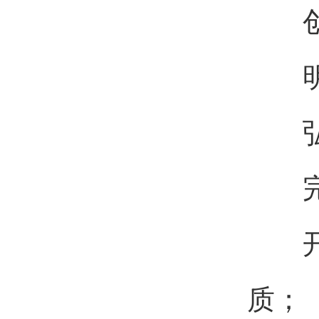
创新
明确
弘扬
完善
开展
质；