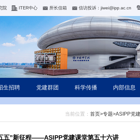
究院
ITER中心
所长信箱
信访投诉：jiwei@ipp.ac.cn
招生招聘
党建群团
科学传播
内部信息
当前位置：
首页>
专题>
ASIPP党
五五”新征程——ASIPP党建课堂第五十六讲