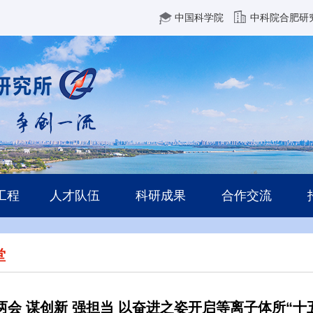
中国科学院
中科院合肥研
工程
人才队伍
科研成果
合作交流
堂
两会 谋创新 强担当 以奋进之姿开启等离子体所“十