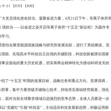
大
中
小
】
【打印】
【关闭】
导广大党员强化使命担当、凝聚奋进力量，4月21日下午，等离子体所
创新 强担当——以奋进之姿开启等离子体所“十五五”新征程》为题作专
加学习。
，紧密结合聚变能源国家战略与研究所发展实际，进行了系统阐述。党
技强国、实现高水平科技自立自强的关键阶段，科技创新被摆在国家
源事业面临的重大历史机遇，切实将两会精神转化为推动科研攻关的
介绍了“十五五”时期的发展目标、战略任务和重点方向。党课强调，
务部署，集中力量突破关键核心技术，持续夯实基础研究根基，强化
出，面对当前全球聚变领域日趋激烈的竞争态势，全体人员要进一步
以“党建红”引领“科技蓝”，主动适应科技发展新趋势，积极运用新