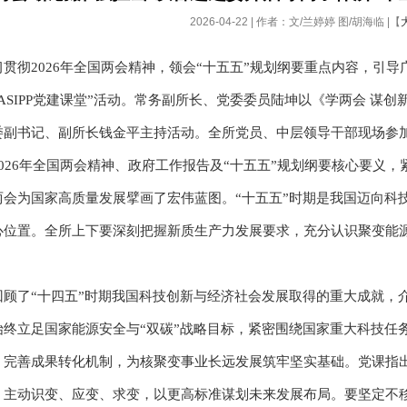
2026-04-22 | 作者：文/兰婷婷 图/胡海临 |【
贯彻2026年全国两会精神，领会“十五五”规划纲要重点内容，引
ASIPP党建课堂”活动。常务副所长、党委委员陆坤以《学两会 谋
委副书记、副所长钱金平主持活动。全所党员、中层领导干部现场参
2026年全国两会精神、政府工作报告及“十五五”规划纲要核心要义
两会为国家高质量发展擘画了宏伟蓝图。“十五五”时期是我国迈向科
心位置。全所上下要深刻把握新质生产力发展要求，充分认识聚变能
回顾了“十四五”时期我国科技创新与经济社会发展取得的重大成就，
始终立足国家能源安全与“双碳”战略目标，紧密围绕国家重大科技任
，完善成果转化机制，为核聚变事业长远发展筑牢坚实基础。党课指
，主动识变、应变、求变，以更高标准谋划未来发展布局。要坚定不移