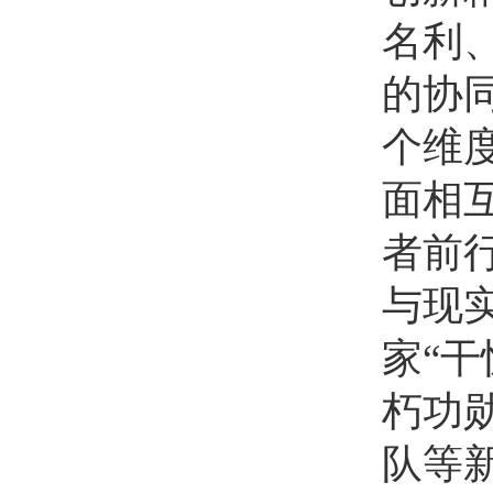
名利
的协
个维
面相
者前
与现
家“
朽功
队等