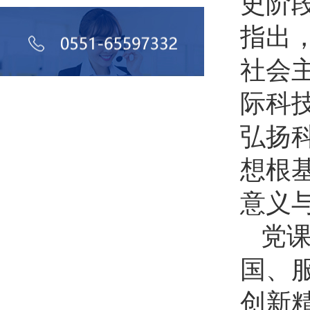
史阶
指出
社会
际科
弘扬
想根
意义
党
国、
创新