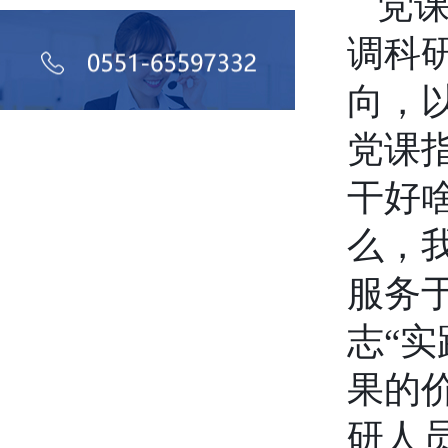
党
调科
向，
党课
干好
么，
服务
志“
果的
研人员