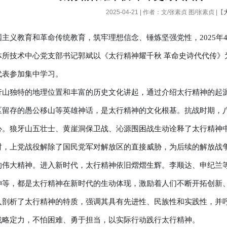
2025-04-21 | 作者：文/张素贞 图/张素贞 |【
主义教育和革命传统教育，筑牢理想信念、锤炼坚强党性，2025年4
体所技术中心党支部书记郭斌以《太行精神耀千秋 革命史诗代代传》
代表参加集中学习。
行山独特的地理位置和丰富的历史文化讲起，通过介绍太行精神的起
区留存的愚公移山等英雄神话，是太行精神的文化根基。抗战时期，
心。狼牙山五壮士、黄崖洞保卫战、沁源围困战生动诠释了太行精神中
时，上党战役解除了国民党军对解放区的直接威胁，为后续的解放战
的伟大精神。进入新时代，太行精神依旧熠熠生辉。李顺达、申纪兰
神等，都是太行精神在新时代的生动体现，激励着人们不断开拓创新
入剖析了太行精神的特质，强调其具有先进性、民族性和实践性，并
战略定力，不怕困难、勇于担当，以实际行动践行太行精神。