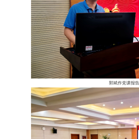
郭斌作党课报