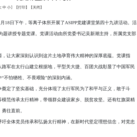
大
中
小
】
【打印】
【关闭】
月18日下午，等离子体所开展了ASIPP党建课堂第四十九讲活动。活
为题讲授专题党课。党课活动由所党委书记吴新潮主持，所属党支部
源，让大家深刻认识到这片土地孕育伟大精神的深厚底蕴。党课指
八路军在太行山建立根据地，平型关大捷、百团大战彰显了中国军民
“不怕牺牲、不畏艰险”的深刻内涵。
争奠定了坚实基础，充分体现了太行军民为了和平与正义，敢于斗
等模范传承太行精神，带领群众建设家乡、脱贫攻坚。还有红旗渠精
、勇往直前。
呼吁全体党员传承和弘扬太行精神，在新时代坚定理想信念，对党忠