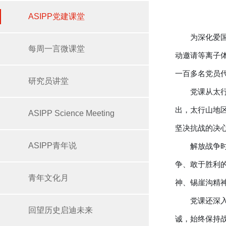
ASIPP党建课堂
为深化爱国
每周一言微课堂
动邀请等离子
一百多名党员
研究员讲堂
党课从太
出，太行山地
ASIPP Science Meeting
坚决抗战的决
ASIPP青年说
解放战争
争、敢于胜利
青年文化月
神、锡崖沟精
党课还深
回望历史启迪未来
诚，始终保持