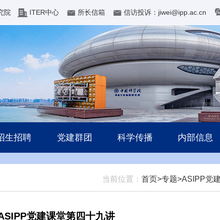
究院
ITER中心
所长信箱
信访投诉：jiwei@ipp.ac.cn
招生招聘
党建群团
科学传播
内部信息
当前位置：
首页>
专题>
ASIPP党
SIPP党建课堂第四十九讲