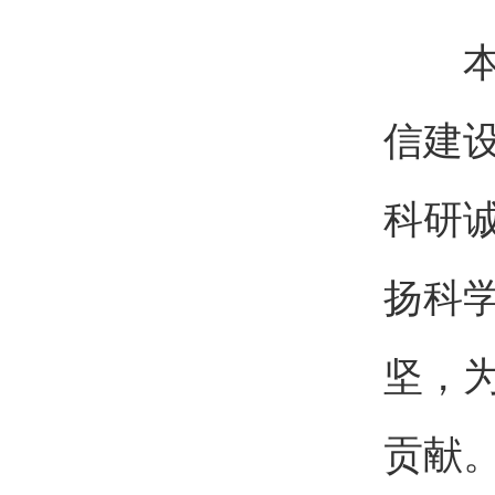
本次
信建
科研
扬科
坚，
贡献