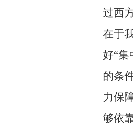
过西
在于
好“
的条
力保
够依