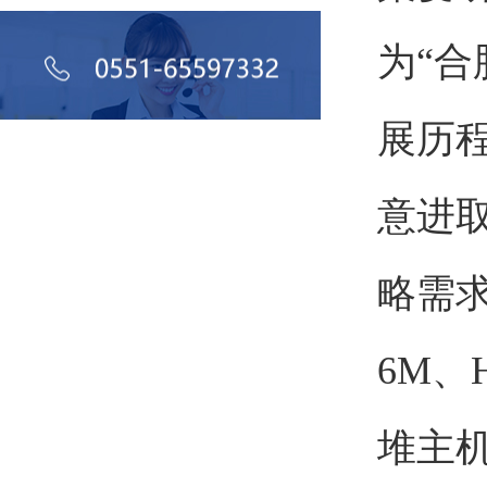
为“
展历
意进
略需求
6M、
堆主机