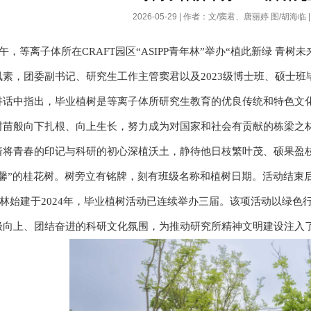
2026-05-29 | 作者：文/窦君、唐丽婷 图/胡海临 
下午，等离子体所在CRAFT园区“ASIPP青年林”举办“植此新绿 青
素，团委副书记、研究生工作主管窦君以及2023级博士班、硕士班
讲话中指出，毕业植树是等离子体所研究生教育的优良传统和特色文
树苗般向下扎根、向上生长，努力成为对国家和社会有贡献的栋梁之材
着将青春的印记与科研的初心深植沃土，静待他日枝繁叶茂、硕果盈
双馨”的桂花树。树旁立有铭牌，刻有班级名称和植树日期。活动结束
青年林始建于2024年，毕业植树活动已连续举办三届。该项活动以
极向上、团结奋进的科研文化氛围，为推动研究所精神文明建设注入