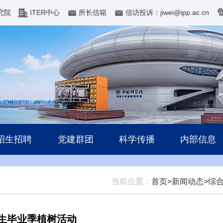
究院
ITER中心
所长信箱
信访投诉：jiwei@ipp.ac.cn
招生招聘
党建群团
科学传播
内部信息
当前位置：
首页>
新闻动态>
综
究生毕业季植树活动