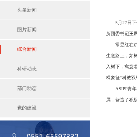
头条新闻
5月27日
图片新闻
所团委书记王夙
常昱红在
综合新闻
生道路上，如
入树下，寓意
科研动态
棵象征“科教
部门动态
ASIPP
属，营造了积
党的建设