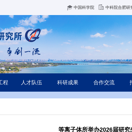
中国科学院
中科院合肥研
工程
人才队伍
科研成果
合作交流
等离子体所举办2026届研