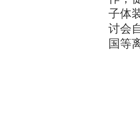
子体
讨会自
国等