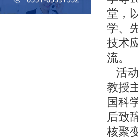
堂，
学、
技术
流。
活
教授
国科
后致
核聚