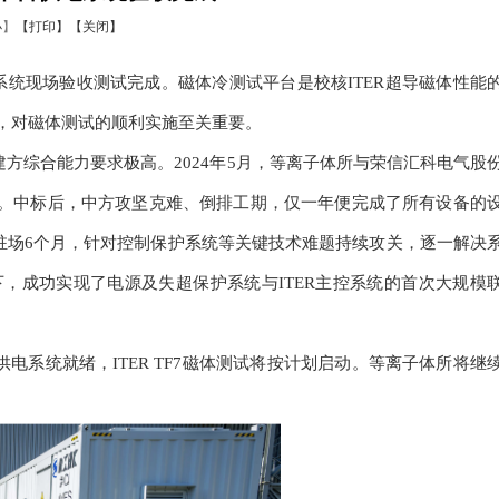
小
】
【打印】
【关闭】
电系统现场验收测试完成。磁体冷测试平台是校核ITER超导磁体性能
”，对磁体测试的顺利实施至关重要。
方综合能力要求极高。2024年5月，等离子体所与荣信汇科电气股
。中标后，中方攻坚克难、倒排工期，仅一年便完成了所有设备的
团队驻场6个月，针对控制保护系统等关键技术难题持续攻关，逐一解决
，成功实现了电源及失超保护系统与ITER主控系统的首次大规模
供电系统就绪，ITER TF7磁体测试将按计划启动。等离子体所将继