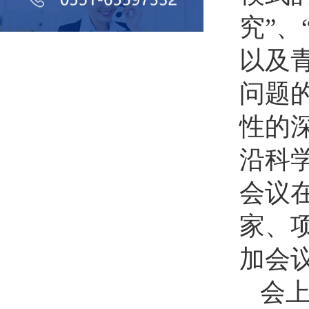
究”
以及
问题
性的
沿科学
会议
家、
加会
会