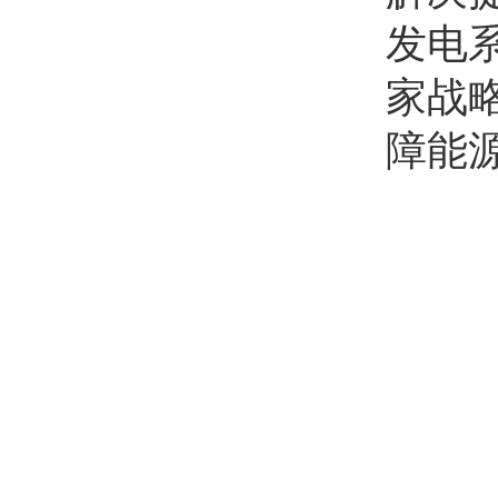
发电
家战
障能