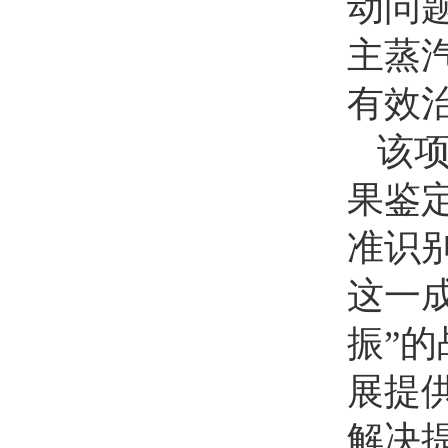
动问
主蒸
有效
该
果鉴
准识
这一
振”
展提
解决