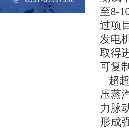
至8-
过项
发电
取得
可复
超
压蒸
力脉
形成