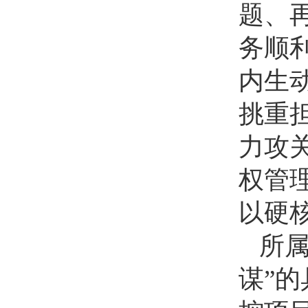
题、
务顺
内生
挑重
力攻
权管
以硬
所
谋”