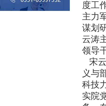
度工
主力
谋划
云涛
领导
宋
义与
科技
实院