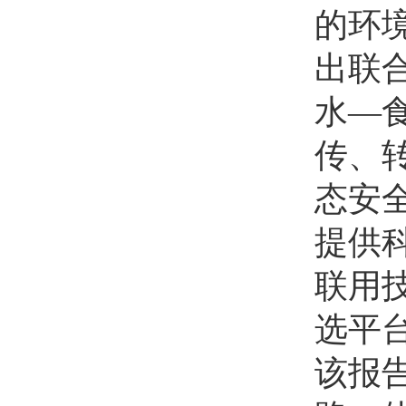
的环
出联
水—
传、
态安
提供
联用
选平
该报