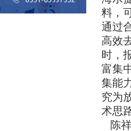
料，
通过
高效
时，
富集
集能
究为
术思
陈