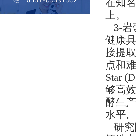
在知名学术
上。
3-
健康
接提取
点和难
Sta
够高效
酵生产
水平
研究