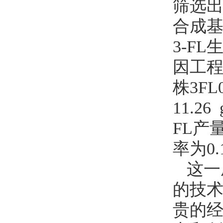
筛选出
合成
3-F
因工程
株3F
11.
FL产
率为0.1
这一
的技
贵的