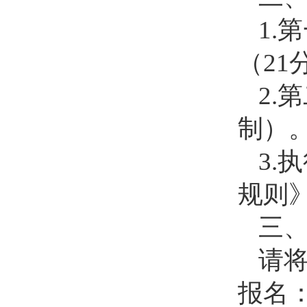
1.
（2
2.
制）
3.
规则
三
请
报名