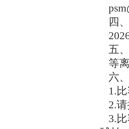
psm
四
202
五
等
六
1.
2.
3.