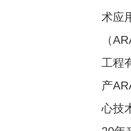
术应
（A
工程
产A
心技