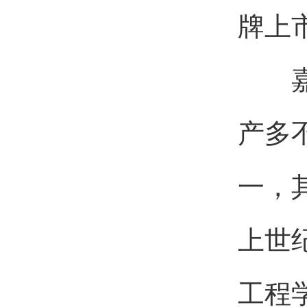
牌上
嘉必
产多
一，
上世
工程