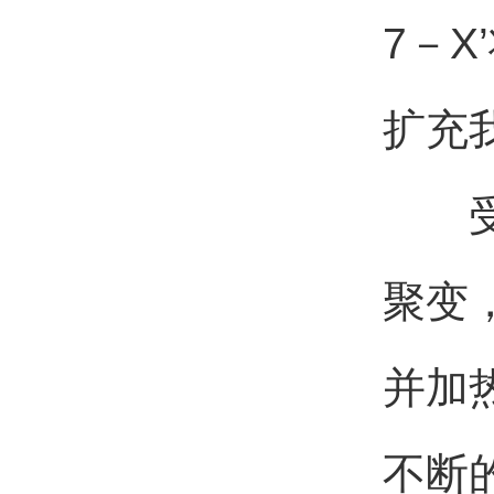
7－
扩充
受控
聚变
并加
不断