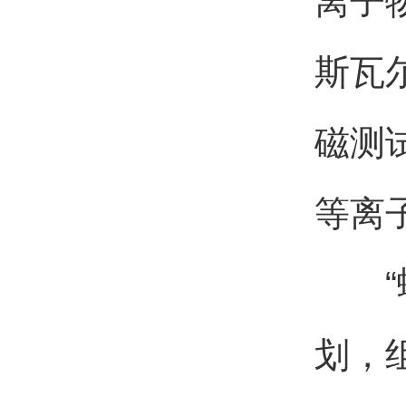
离子
斯瓦
磁测
等离
“螺
划，